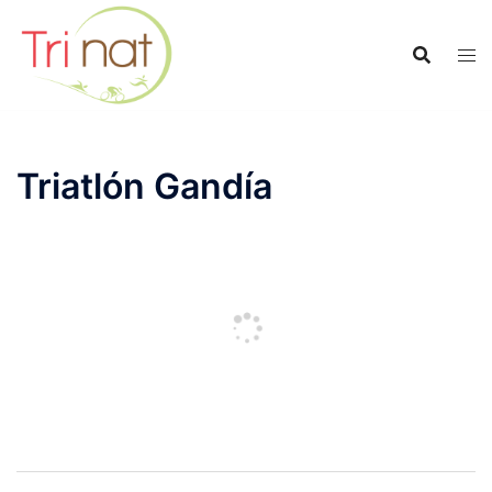
Saltar
al
contenido
Triatlón Gandía
Navegación