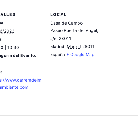
TALLES
LOCAL
ha:
Casa de Campo
Paseo Puerta del Ángel,
06/2023
s/n, 28011
a:
Madrid
,
Madrid
28011
0 | 10:30
España
+ Google Map
goría del Evento:
:
s://www.carreradelm
oambiente.com