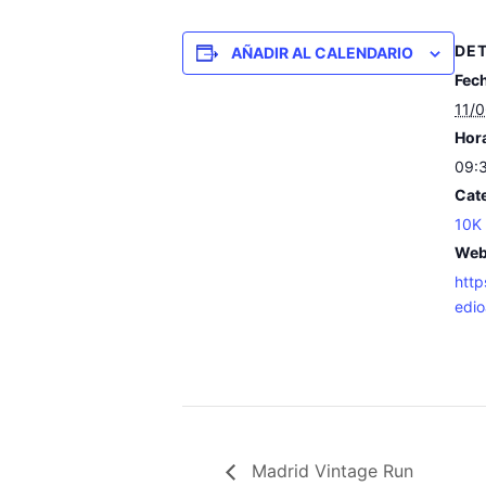
DE
AÑADIR AL CALENDARIO
Fec
11/
Hor
09:3
Cate
10K
Web
http
edi
Madrid Vintage Run