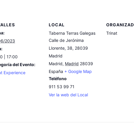
TALLES
LOCAL
ORGANIZA
ha:
Taberna Terras Galegas
Trinat
Calle de Jerónima
06/2023
Llorente, 38, 28039
a:
Madrid
0 | 17:00
Madrid
,
Madrid
28039
goría del Evento:
España
+ Google Map
at Experience
Teléfono
911 53 99 71
Ver la web del Local