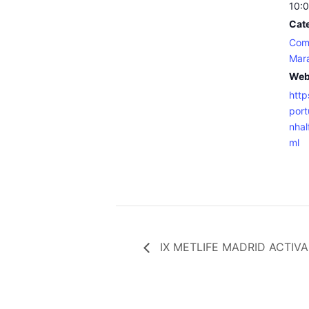
10:0
Cate
Com
Mar
Web
http
port
nhal
ml
IX METLIFE MADRID ACTIVA