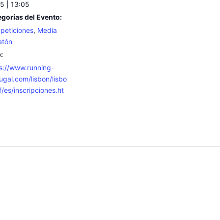
5 | 13:05
gorías del Evento:
peticiones
,
Media
atón
:
s://www.running-
ugal.com/lisbon/lisbo
f/es/inscripciones.ht