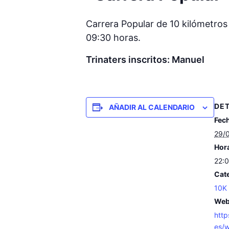
Carrera Popular de 10 kilómetros 
09:30 horas.
Trinaters inscritos: Manuel
DE
AÑADIR AL CALENDARIO
Fec
29/
Hor
22:0
Cate
10K
Web
http
es/w