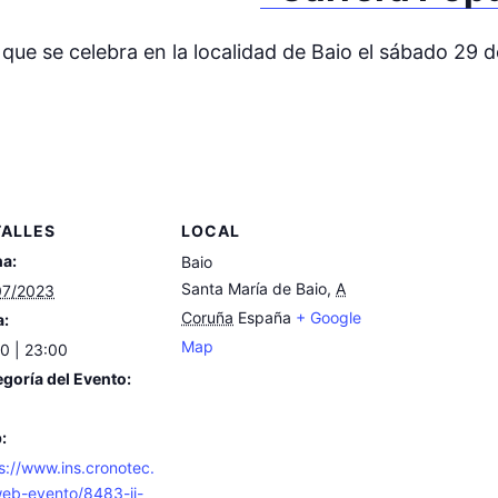
que se celebra en la localidad de Baio el sábado 29 d
TALLES
LOCAL
ha:
Baio
Santa María de Baio
,
A
07/2023
Coruña
España
+ Google
a:
Map
0 | 23:00
goría del Evento:
:
s://www.ins.cronotec.
eb-evento/8483-ii-