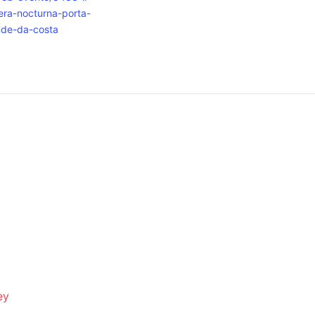
era-nocturna-porta-
nde-da-costa
ey