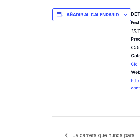
DE
AÑADIR AL CALENDARIO
Fec
25/
Prec
65€
Cate
Cicl
Web
http
con
La carrera que nunca para