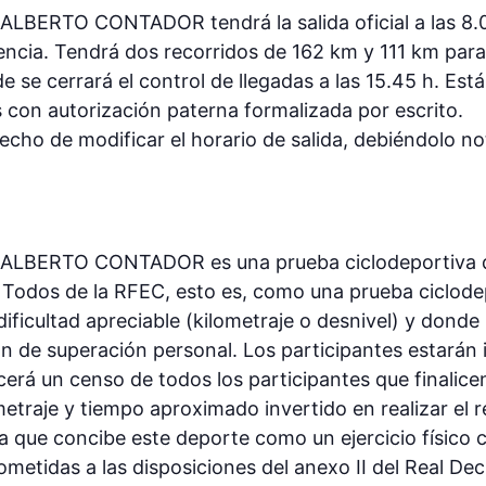
ALBERTO CONTADOR tendrá la salida oficial a las 8.
ncia. Tendrá dos recorridos de 162 km y 111 km para f
de se cerrará el control de llegadas a las 15.45 h. Est
 con autorización paterna formalizada por escrito.
echo de modificar el horario de salida, debiéndolo not
ALBERTO CONTADOR es una prueba ciclodeportiva de l
Todos de la RFEC, esto es, como una prueba ciclodepo
ificultad apreciable (kilometraje o desnivel) y donde 
n de superación personal. Los participantes estarán 
ecerá un censo de todos los participantes que finalice
etraje y tiempo aproximado invertido en realizar el r
a que concibe este deporte como un ejercicio físico co
ometidas a las disposiciones del anexo II del Real D