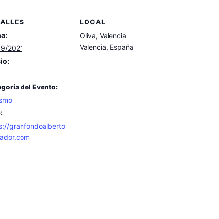
TALLES
LOCAL
ha:
Oliva, Valencia
Valencia
,
España
09/2021
io:
goría del Evento:
ismo
:
s://granfondoalberto
tador.com