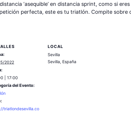
istancia ‘asequible’ en distancia sprint, como si eres 
ición perfecta, este es tu triatlón. Compite sobre d
TALLES
LOCAL
ha:
Sevilla
Sevilla
,
España
05/2022
a:
0 | 17:00
goría del Evento:
tlón
:
://triatlondesevilla.co