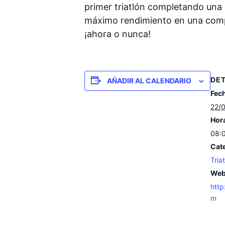
primer triatlón completando una d
máximo rendimiento en una compet
¡ahora o nunca!
DE
AÑADIR AL CALENDARIO
Fec
22/
Hor
08:0
Cate
Tria
Web
http
m