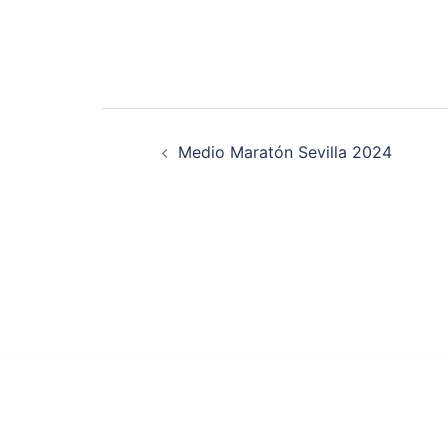
Navegación
Medio Maratón Sevilla 2024
de
entradas
© 2026 Club Trinat. Funciona gracias a
Sydn