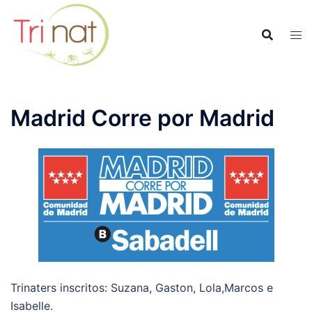
Saltar
al
contenido
Madrid Corre por Madrid
Trinaters inscritos: Suzana, Gaston, Lola,Marcos e
Isabelle.